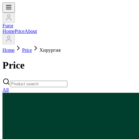
Furor
Home
Price
About
Home
Price
Хирургия
Price
All